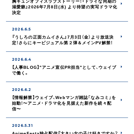
胸キュンオフィスラブストーリー！『ドライな同期の
溺愛癖』2026年7月8日(水) より待望の実写ドラマ化
決定
2026.6.5
『うしろの正面カムイさん』7月3日（金）より放送決
定！さらにキービジュアル第２弾＆メインPV解禁！
2026.6.4
【人事BLOG】"アニメ宣伝PR担当"として、ウェイブ
で働く。
2026.6.2
【情報解禁】ウェイブ、Webマンガ雑誌「なみコミ」を
始動！〜アニメ・ドラマ化を見据えた新作を続々配
信〜
2026.5.31
AnimeFesta独占配信『大きい女の子は好きですか？